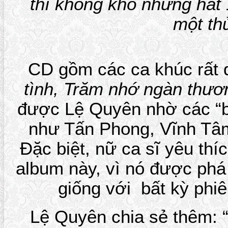
thì không khó nhưng hát 
một th
CD gồm các ca khúc rất 
tình, Trăm nhớ ngàn thươ
được Lệ Quyên nhờ các “b
như Tấn Phong, Vĩnh Tâm
Đặc biệt, nữ ca sĩ yêu thí
album này, vì nó được phá
giống với bất kỳ phi
Lệ Quyên chia sẻ thêm: