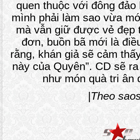
quen thuộc với đông đảo
mình phải làm sao vừa m
mà vẫn giữ được vẻ đẹp t
đơn, buồn bã mới là điề
rằng, khán giả sẽ cảm thấy
này của Quyên”. CD sẽ ra
như món quà tri ân 
|Theo sao