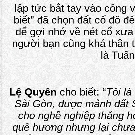
lập tức bắt tay vào công 
biết” đã chọn đất cố đô đ
để gợi nhớ về nét cổ xưa
người bạn cũng khá thân t
là Tuấ
Lệ Quyên
cho biết: “
Tôi là
Sài Gòn, được mảnh đất 
cho nghề nghiệp thăng ho
quê hương nhưng lại chưa 