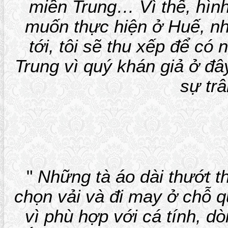
miền Trung… Vì thế, hình
muốn thực hiện ở Huế, n
tới, tôi sẽ thu xếp để c
Trung vì quý khán giả ở đâ
sự tr
"
Những tà áo dài thướt th
chọn vải và đi may ở chỗ 
vì phù hợp với cá tính, d