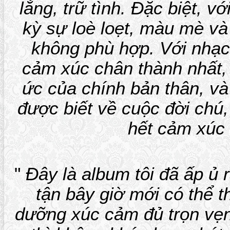
lắng, trữ tình. Đặc biệt, 
kỳ sự loè loẹt, màu mè v
không phù hợp. Với nhạc 
cảm xúc chân thành nhất
ức của chính bản thân, v
được biết về cuộc đời chú,
hết cảm xúc 
"
Đây là album tôi đã ấp ủ
tận bây giờ mới có thể t
dưỡng xúc cảm đủ trọn vẹn,