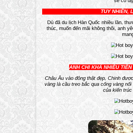
sẽ có dị
TUY NHIÊN,
Dù đã du lịch Hàn Quốc nhiều lần, th
thúc, muốn đến mãi không thôi, anh y
mang
ANH CHI KHÁ NHIỀU TIỀN
Châu Âu vào đông thật đẹp, Chinh được 
vàng là cầu treo bắc qua cổng vàng nối 
của kiến trú