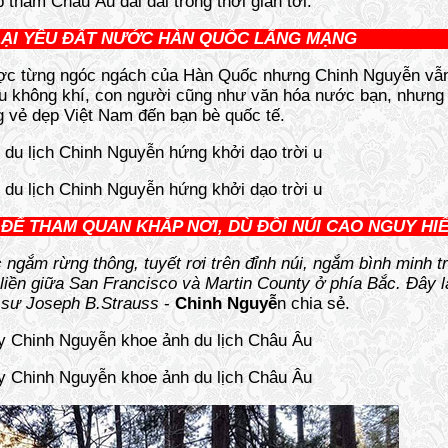
p thăm Châu Âu dài dài trong thời gian tới.
 LẠI YÊU ĐẤT NƯỚC HÀN QUỐC LÃNG MẠNG
ược từng ngóc ngách của Hàn Quốc nhưng Chinh Nguyễn vẫn 
êu không khí, con người cũng như văn hóa nước bạn, nhưng
 vẻ dẹp Việt Nam đến bạn bè quốc tế.
 ĐỂ THAM QUAN KHẮP NƠI, DÙ ĐỒI NÚI CAO NGUY HI
ngắm rừng thông, tuyết rơi trên đỉnh núi, ngắm bình minh 
liền giữa San Francisco và Martin County ở phía Bắc. Đây là
c sư Joseph B.Strauss
-
Chinh Nguyễ
n chia sẻ.