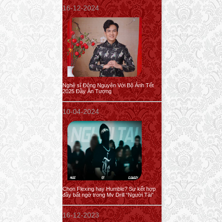
16-12-2024
Nghệ sĩ Đông Nguyên Với Bộ Ảnh Tết
2025 Đầy Ấn Tượng
10-04-2024
Chọn Flexing hay Humble? Sự kết hợp
đầy bất ngờ trong Mv Drill “Người Tài”
16-12-2023