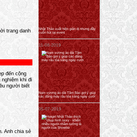
Nhật Thảo xuất hiện giản dị nhưng đầy
ời trang danh
cuốn hút tại event
11-08-2019
đẹp đến cộng
 nghiệm khi đi
ều người biết
Nam vương áo dài Tâm Bảo gợi ý giúp
các đấng mày râu tỏa sáng ngày cưới
05-07-2019
. Anh chia sẻ