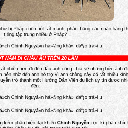
ư bị Pháp cuốn hút rất mạnh, phải chăng các nhãn hàng th
tiếng tập trung nhiều ở Pháp?
T NĂM ĐI CHÂU ÂU TRÊN 20 LẦN
 rất nhiều nơi, đi đến đâu anh cũng chia sẽ những bức ảnh 
 nên nhờ đến anh hỗ trợ vì anh chàng này có rất nhiều kinh
uyễn trở thành một Hướng Dẫn Viên du lịch uy tín được nhi
đến.
g kém phần hiện đại khiến
Chinh Nguyễn
cực kì phấn khích