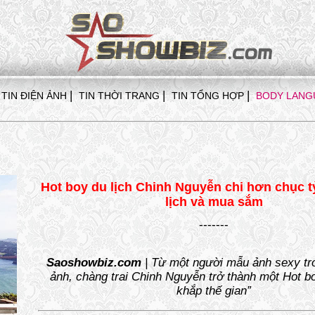
|
|
|
TIN ĐIỆN ẢNH
TIN THỜI TRANG
TIN TỔNG HỢP
BODY LANG
Hot boy du lịch Chinh Nguyễn chi hơn chục t
lịch và mua sắm
-------
Saoshowbiz.com
| Từ một người mẫu ảnh sexy tr
ảnh, chàng trai Chinh Nguyễn trở thành một Hot boy
khắp thế gian”