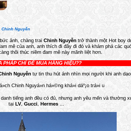
-
Chinh Nguyễn
bức ảnh, chàng trai
Chinh Nguyễn
trở thành một Hot boy du
 đam mê của anh, anh thích đi đây đi đó và khám phá các quố
 càng thôi thúc niềm đam mê này mãnh liệt hơn.
 PHÁP CHỈ ĐỂ MUA HÀNG HIỆU??
Chinh Nguyễn
tự tin thu hút ánh nhìn mọi người khi anh dạ
ng danh tiếng anh đều có đủ, nhưng anh yêu mến và thường
tại
LV
,
Gucci
,
Hermes
...