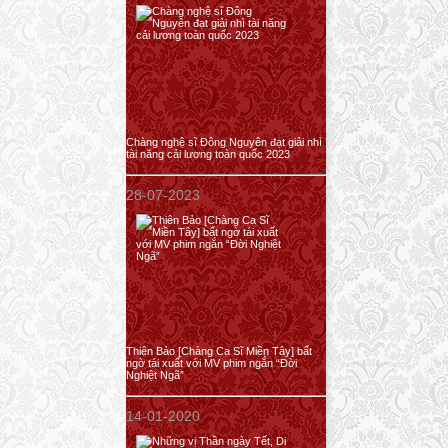
Chàng nghệ sĩ Đông Nguyên đạt giải nhì
tài năng cải lương toàn quốc 2023
28-07-2023
Thiên Bảo [Chàng Ca Sĩ Miền Tây] bất
ngờ tái xuất với MV phim ngắn “Đời
Nghiệt Ngã”
14-01-2020