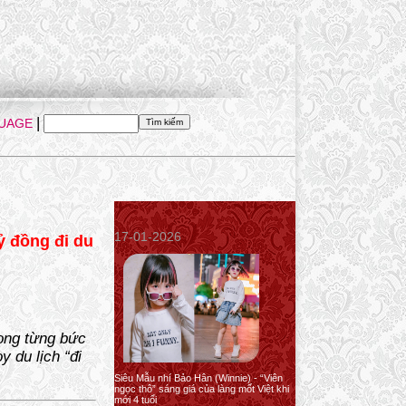
|
UAGE
17-01-2026
ỷ đồng đi du
ong từng bức
 du lịch “đi
Siêu Mẫu nhí Bảo Hân (Winnie) - “Viên
ngọc thô” sáng giá của làng mốt Việt khi
mới 4 tuổi