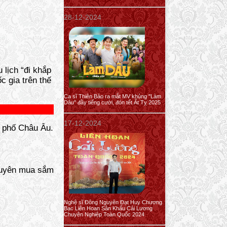
28-12-2024
 lịch “đi khắp
c gia trên thế
Ca sĩ Thiên Bảo ra mắt MV khủng "Làm
Dâu" đầy tiếng cười, đón tết Ất Tỵ 2025
17-12-2024
o phố Châu Âu.
 xuyên mua sắm
Nghệ sĩ Đông Nguyên Đạt Huy Chương
Bạc Liên Hoan Sân Khấu Cải Lương
Chuyên Nghiệp Toàn Quốc 2024