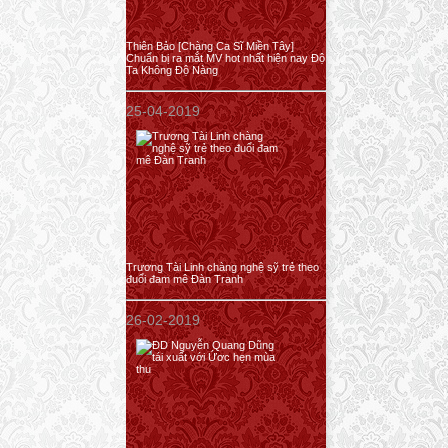
Thiên Bảo [Chàng Ca Sĩ Miền Tây]
Chuẩn bị ra mắt MV hot nhất hiện nay Độ
Ta Không Độ Nàng
25-04-2019
Trương Tài Linh chàng nghệ sỹ trẻ theo
đuổi đam mê Đàn Tranh
26-02-2019