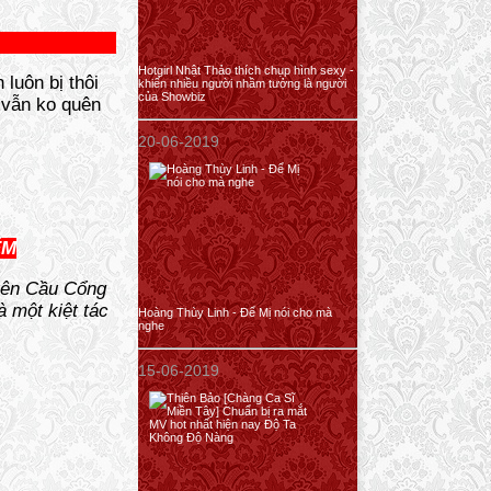
Hotgirl Nhật Thảo thích chụp hình sexy -
luôn bị thôi
khiến nhiều người nhầm tưởng là người
của Showbiz
 vẫn ko quên
20-06-2019
ỂM
trên Cầu Cổng
 một kiệt tác
Hoàng Thùy Linh - Để Mị nói cho mà
nghe
15-06-2019