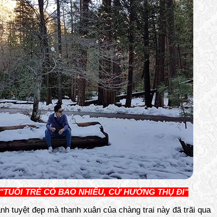
"TUỔI TRẺ CÓ BAO NHIÊU, CỨ HƯỞNG THỤ ĐI"
h tuyệt đẹp mà thanh xuân của chàng trai này đã trãi qua