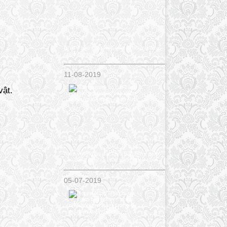
Nhật Thảo xuất hiện giản dị nhưng đầy
cuốn hút tại event
11-08-2019
vật.
Nam vương áo dài Tâm Bảo gợi ý giúp
các đấng mày râu tỏa sáng ngày cưới
05-07-2019