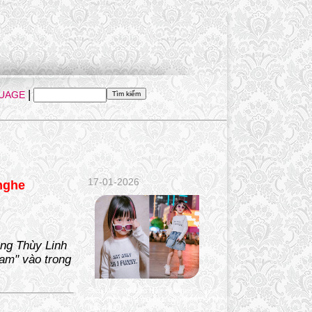
|
UAGE
17-01-2026
nghe
àng Thùy Linh
Nam" vào trong
Siêu Mẫu nhí Bảo Hân (Winnie) - “Viên
ngọc thô” sáng giá của làng mốt Việt khi
mới 4 tuổi