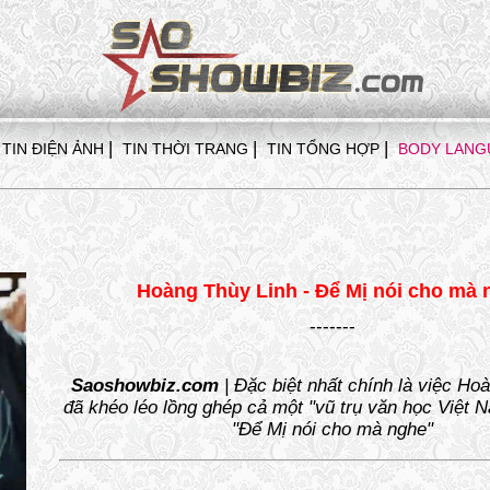
|
|
|
TIN ĐIỆN ẢNH
TIN THỜI TRANG
TIN TỔNG HỢP
BODY LANG
Hoàng Thùy Linh - Để Mị nói cho mà 
-------
Saoshowbiz.com
| Đặc biệt nhất chính là việc Ho
đã khéo léo lồng ghép cả một "vũ trụ văn học Việt 
"Để Mị nói cho mà nghe"