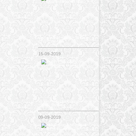
Những vị Thần ngày Tết, Di sản tín
ngưỡng Việt Nam
15-09-2019
Võ Tấn Phát - Chàng diễn viên đa tài lại
còn nấu ăn ngon
09-09-2019