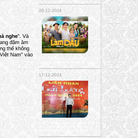
28-12-2024
mà nghe
". Và
 mang đậm âm
ng thể không
 Việt Nam" vào
Ca sĩ Thiên Bảo ra mắt MV khủng "Làm
Dâu" đầy tiếng cười, đón tết Ất Tỵ 2025
17-12-2024
Nghệ sĩ Đông Nguyên Đạt Huy Chương
Bạc Liên Hoan Sân Khấu Cải Lương
Chuyên Nghiệp Toàn Quốc 2024