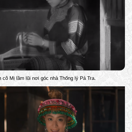
 cô Mị lầm lũi nơi góc nhà Thống lý Pá Tra.