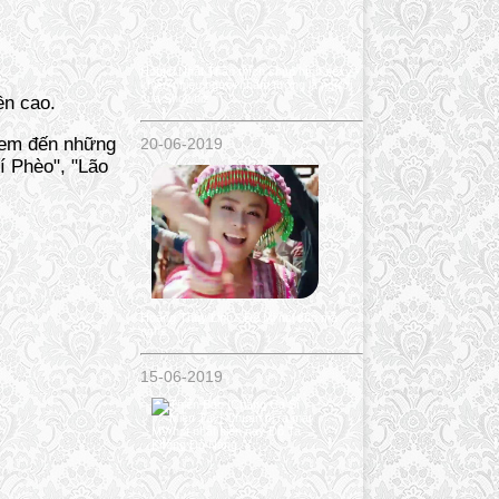
Hotgirl Nhật Thảo thích chụp hình sexy -
khiến nhiều người nhầm tưởng là người
của Showbiz
ền cao.
xem đến những
20-06-2019
í Phèo", "Lão
Hoàng Thùy Linh - Để Mị nói cho mà
nghe
15-06-2019