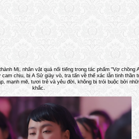
hành Mị, nhân vật quá nổi tiếng trong tác phẩm "Vợ chồng 
am chịu, bị A Sử giày vò, tra tấn về thể xác lẫn tinh thần 
, mạnh mẽ, tươi trẻ và yêu đời, không bị trói buộc bởi nhữn
khắc.