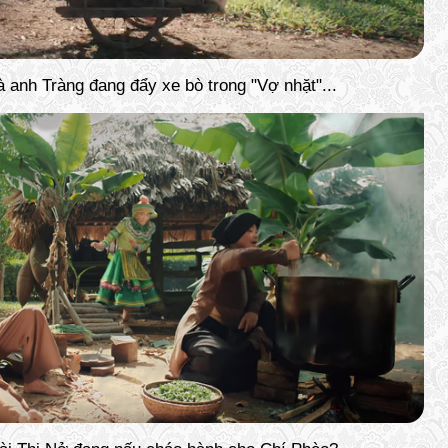
à anh Tràng đang đẩy xe bò trong "Vợ nhặt"...