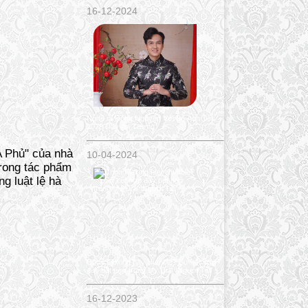
16-12-2024
Nghệ sĩ Đông Nguyên Với Bộ Ảnh Tết
2025 Đầy Ấn Tượng
A Phủ" của nhà
10-04-2024
trong tác phẩm
g luật lệ hà
Chọn Flexing hay Humble? Sự kết hợp
đầy bất ngờ trong Mv Drill “Người Tài”
16-12-2023