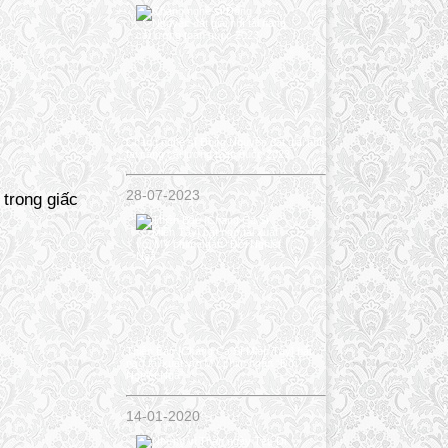
Chàng nghệ sĩ Đông Nguyên đạt giải nhì
tài năng cải lương toàn quốc 2023
28-07-2023
trong giấc
Thiên Bảo [Chàng Ca Sĩ Miền Tây] bất
ngờ tái xuất với MV phim ngắn “Đời
Nghiệt Ngã”
14-01-2020