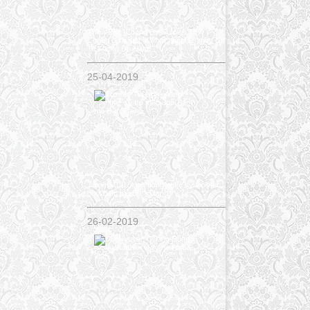
Thiên Bảo [Chàng Ca Sĩ Miền Tây]
Chuẩn bị ra mắt MV hot nhất hiện nay Độ
Ta Không Độ Nàng
25-04-2019
Trương Tài Linh chàng nghệ sỹ trẻ theo
đuổi đam mê Đàn Tranh
26-02-2019