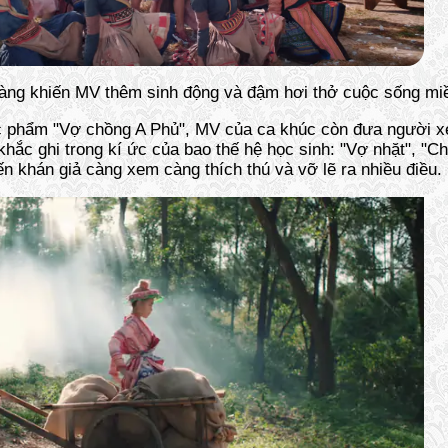
àng khiến MV thêm sinh động và đậm hơi thở cuộc sống mi
tác phẩm "Vợ chồng A Phủ", MV của ca khúc còn đưa người 
hắc ghi trong kí ức của bao thế hệ học sinh: "Vợ nhặt", "Ch
iến khán giả càng xem càng thích thú và vỡ lẽ ra nhiều điều.