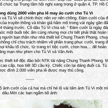
 chức tại Trung tâm hội nghị sang trọng ở quận 4, TP. Hồ C
g dùng 2000 viên pha lê may áo cưới cho Tú Vi
 và Tú Vi sẽ chính thức nên vợ nên chồng. Đám cưới của đôi
 của truyền thông và khán giả hâm mộ trong vài ngày gần đâ
 4 tháng trước. Cô dâu Tú Vi chia sẻ: “ Đám cưới là ngày đ
hức một buổi tiệc ấm cúng nhưng mọi chi tiết phải thật hoàn 
 người bạn thân như nhà thiết kế Chung Thanh Phong, chuy
hông chỉ chịu trách nhiệm về phần trang phục cưới, trang 
i khâu tổ chức, từ trang trí tiệc cưới, chọn hoa… để hoàn
lãng mạn như phim cho Tú Vi và Văn Anh.
ược thiết kế độc đáo bởi NTK tài năng Chung Thanh Phong. M
o cấp, họa tiết 3D cầu kỳ. Chiếc còn lại dáng đuôi cá. Tú V
ược đính 2.000 viên pha lê được may thủ công.
------
ộ ảnh cưới của cả hai mà chỉ hé lộ vài tấm ảnh Tú Vi một m
dâu.Mời các bạn ngắm bộ ảnh: