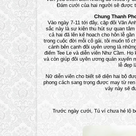
Đám cưới của hai người sẽ được tổ
Chung Thanh Phon
Vào ngày 7-11 tới đây, cặp đôi Văn Anh
sắc này là sự kiện thu hút sự quan tâm
cả hai đã lên kế hoạch cho hôn lễ gần
trong cuộc đời mỗi cô gái, tôi muốn tổ c
cánh bên cạnh đôi uyên ương là những
điểm Tee Le và diễn viên Như Cầm. Họ k
và còn giúp đôi uyên ương quán xuyến mọ
lễ đẹp 
Nữ diễn viên cho biết sẽ diện hai bộ đ
phong cách sang trọng được may từ ren ca
váy này sẽ đ
Trước ngày cưới, Tú ví chưa hé lộ b