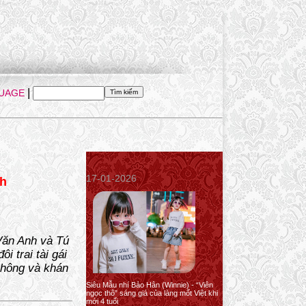
|
UAGE
17-01-2026
nh
 Văn Anh và Tú
 trai tài gái
thông và khán
Siêu Mẫu nhí Bảo Hân (Winnie) - “Viên
ngọc thô” sáng giá của làng mốt Việt khi
mới 4 tuổi