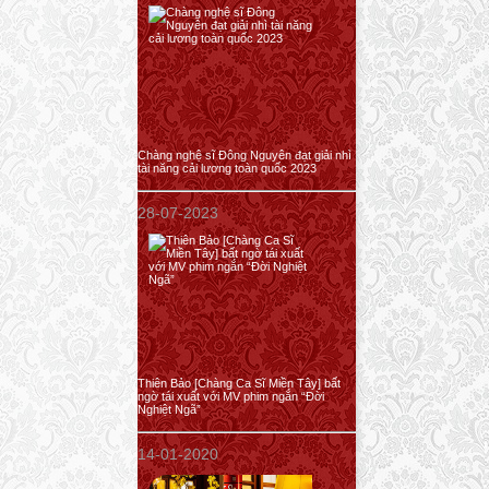
Chàng nghệ sĩ Đông Nguyên đạt giải nhì
tài năng cải lương toàn quốc 2023
28-07-2023
Thiên Bảo [Chàng Ca Sĩ Miền Tây] bất
ngờ tái xuất với MV phim ngắn “Đời
Nghiệt Ngã”
14-01-2020