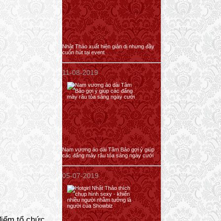
Nhật Thảo xuất hiện giản dị nhưng đầy
cuốn hút tại event
11-08-2019
Nam vương áo dài Tâm Bảo gợi ý giúp
các đấng mày râu tỏa sáng ngày cưới
05-07-2019
điểm tổ chức.