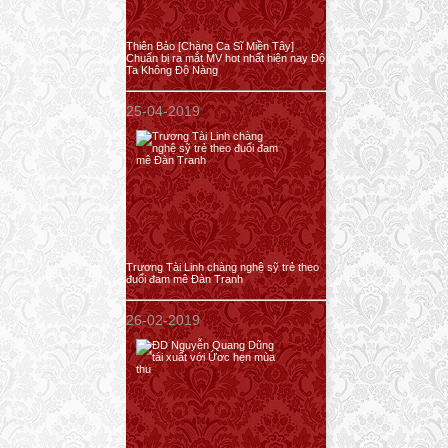
Thiên Bảo [Chàng Ca Sĩ Miền Tây]
Chuẩn bị ra mắt MV hot nhất hiện nay Độ
Ta Không Độ Nàng
25-04-2019
Trương Tài Linh chàng nghệ sỹ trẻ theo
đuổi đam mê Đàn Tranh
26-02-2019