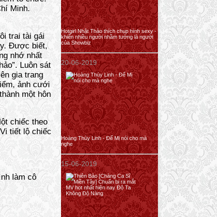
hí Minh.
Hotgirl Nhật Thảo thích chụp hình sexy -
 trai tài gái
khiến nhiều người nhầm tưởng là người
của Showbiz
y. Được biết,
áng nhớ nhất
20-06-2019
hảo”. Luôn sát
ên gia trang
điểm, ảnh cưới
 thành một hôn
ột chiếc theo
i tiết lộ chiếc
Hoàng Thùy Linh - Để Mị nói cho mà
nghe
15-06-2019
ình làm cô