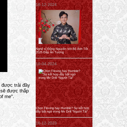
16-12-2024
Nghệ sĩ Đông Nguyên Với Bộ Ảnh Tết
2025 Đầy Ấn Tượng
10-04-2024
 được trải đầy
 sẽ được thắp
of me".
Chọn Flexing hay Humble? Sự kết hợp
đầy bất ngờ trong Mv Drill “Người Tài”
16-12-2023