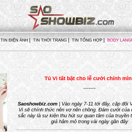
|
|
|
TIN ĐIỆN ẢNH
TIN THỜI TRANG
TIN TỔNG HỢP
BODY LANG
Tú Vi tất bật cho lễ cưới chính mì
-------
Saoshowbiz.com
| Vào ngày 7-11 tới đây, cặp đôi
Vi sẽ chính thức nên vợ nên chồng. Đám cưới của đôi
sắc này là sự kiện thu hút sự quan tâm của truyền 
giả hâm mộ trong vài ngày gần đây