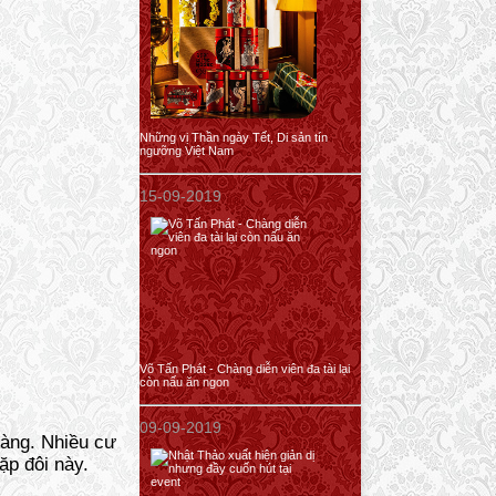
Những vị Thần ngày Tết, Di sản tín
ngưỡng Việt Nam
15-09-2019
Võ Tấn Phát - Chàng diễn viên đa tài lại
còn nấu ăn ngon
09-09-2019
vàng. Nhiều cư
ặp đôi này.