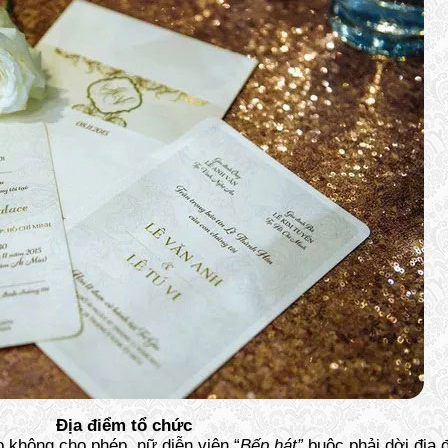
Địa điểm tổ chức
o không cho phép, nữ diễn viên “
Bếp hát”
buộc phải dời địa 