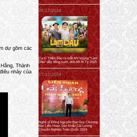
28-12-2024
ham dự gồm các
Ca sĩ Thiên Bảo ra mắt MV khủng "Làm
Dâu" đầy tiếng cười, đón tết Ất Tỵ 2025
h Hằng, Thành
điệu nhảy của
17-12-2024
Nghệ sĩ Đông Nguyên Đạt Huy Chương
Bạc Liên Hoan Sân Khấu Cải Lương
Chuyên Nghiệp Toàn Quốc 2024