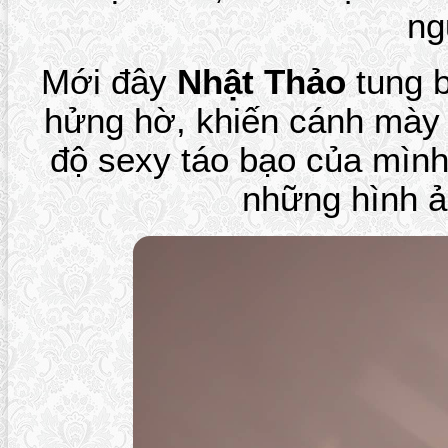
ng
Mới đây
Nhật Thảo
tung b
hửng hờ, khiến cánh mày 
độ sexy táo bạo của mìn
những hình ả