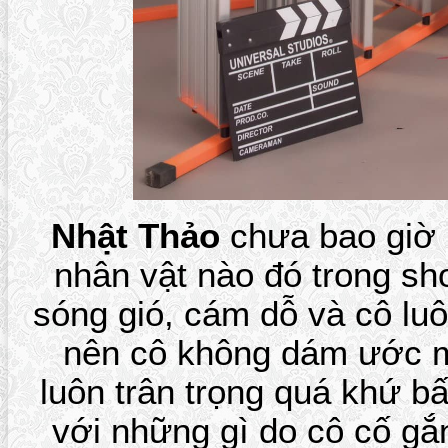
Nhật Thảo
chưa bao giờ 
nhân vật nào đó trong sho
sóng gió, cám dỗ và cô luô
nên cô không dám ước 
luôn trân trọng quá khứ b
với những gì do cô cố g