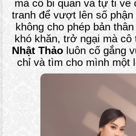
mà cô bi quan và tự ti về
tranh để vượt lên số phậ
không cho phép bản thân
khó khăn, trở ngại mà cô
Nhật Thảo
luôn cố gắng v
chỉ và tìm cho mình một lố