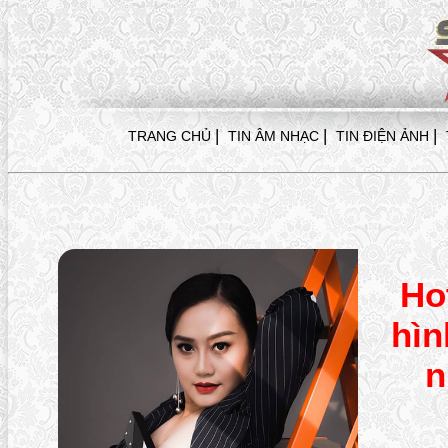
|
|
|
TRANG CHỦ
TIN ÂM NHẠC
TIN ĐIỆN ẢNH
Ho
hìn
n