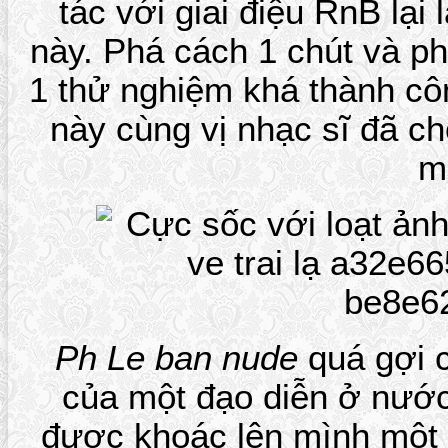
tác với giai điệu RnB lại
này. Phá cách 1 chút và p
1 thử nghiệm khá thành cô
này cùng vị nhạc sĩ đã c
m
Ph Le ban nude
quá gợi 
của một đạo diễn ở nước 
được khoác lên mình một 