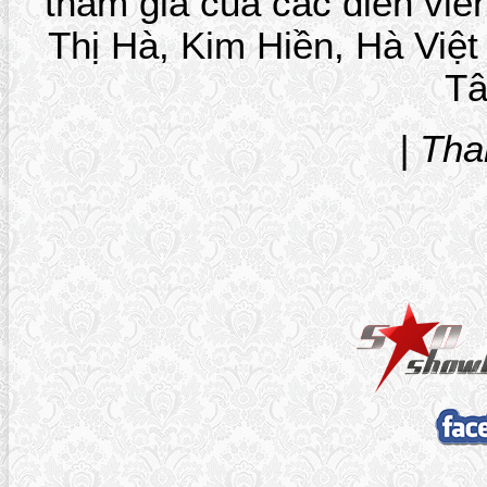
tham gia của các diễn vi
Thị Hà, Kim Hiền, Hà Việ
Tâ
| Th