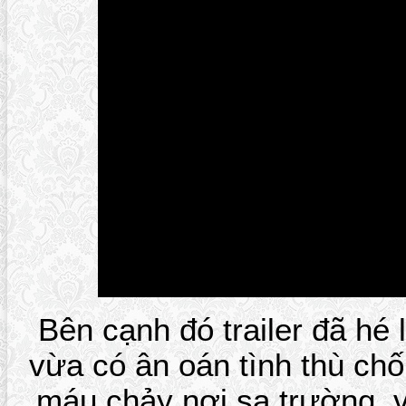
Bên cạnh đó trailer đã hé
vừa có ân oán tình thù ch
máu chảy nơi sa trường, 