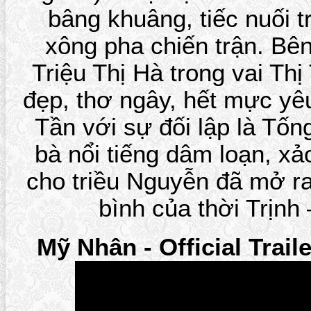
bâng khuâng, tiếc nuối t
xông pha chiến trận. Bê
Triệu Thị Hà trong vai Th
đẹp, thơ ngây, hết mực y
Tần với sự đối lập là Tốn
bà nổi tiếng dâm loạn, xả
cho triều Nguyễn đã mở r
bình của thời Trịnh
Mỹ Nhân - Official Trail