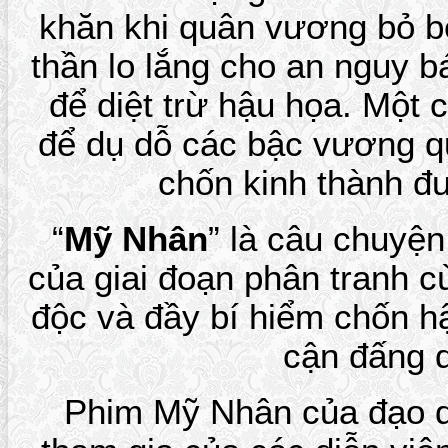
khăn khi quân vương bỏ bê
thần lo lắng cho an nguy 
để diệt trừ hậu họa. Một
để dụ dỗ các bậc vương 
chốn kinh thành đ
“
Mỹ Nhân
” là câu chuyện
của giai đoạn phân tranh
độc và đầy bí hiểm chốn h
cận đấng 
Phim Mỹ Nhân của đạo d