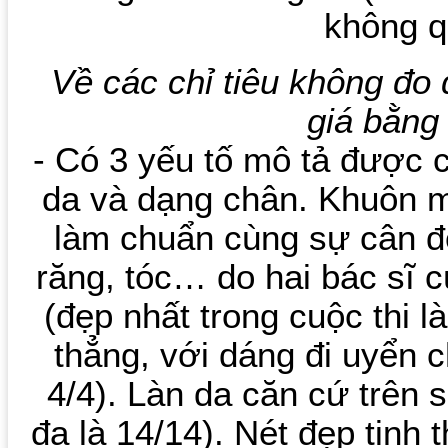
không q
Về các chỉ tiêu không đo
giá bằng
- Có 3 yếu tố mô tả được c
da và dạng chân. Khuôn m
làm chuẩn cùng sự cân đố
răng, tóc… do hai bác sĩ c
(đẹp nhất trong cuộc thi l
thẳng, với dáng đi uyển c
4/4). Làn da căn cứ trên s
đa là 14/14). Nét đẹp tinh