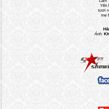
Lam 
Yến
tươi r
mẹ h
Hâ
Ảnh:
Kh