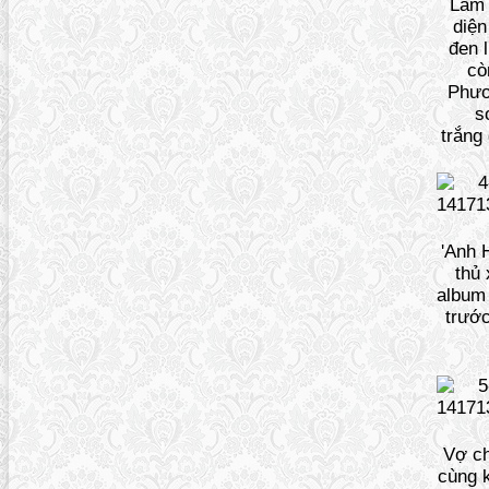
Lam
diện
đen l
cò
Phư
s
trắng
'Anh H
thủ 
album
trước
Vợ c
cùng 