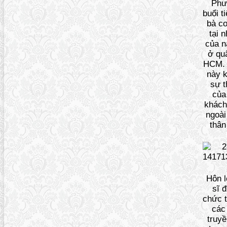
Phư
buổi t
bà co
tại 
của n
ở qu
HCM. 
này 
sự 
của
khách
ngoài
thân
Hôn l
sĩ 
chức 
các 
truyề