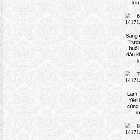
lưu
Sáng 
Trườ
buổi
dâu k
t
Lam 
Yến
cùng 
m