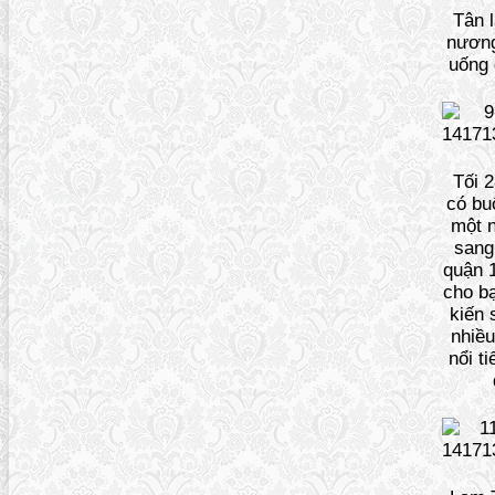
Tân l
nương
uống 
Tối 2
có buổ
một 
sang
quận 
cho b
kiến 
nhiều
nổi t