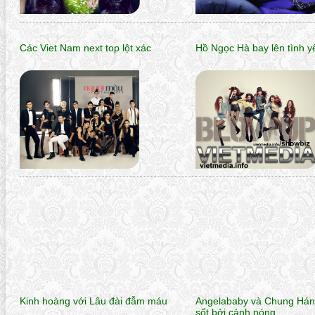
Các Viet Nam next top lột xác
Hồ Ngọc Hà bay lên tình y
Kinh hoàng với Lâu đài đẫm máu
Angelababy và Chung Hán
sốt bởi cảnh nóng