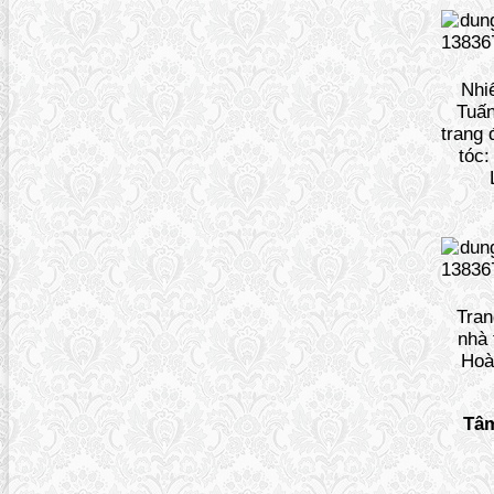
Nhi
Tuấ
trang 
tóc
Tran
nhà 
Hoà
Tâ