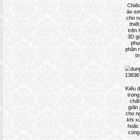
Chiếc
áo sơ
cho 
thiế
trên 
3D gi
phụ
phần 
ti
Kiểu 
trọng
chất
giãn
cho n
khi x
hoặc 
cùng