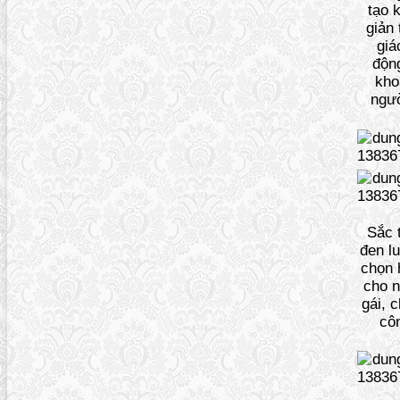
tạo 
giản
giá
độn
kho
ngư
Sắc 
đen lu
chọn 
cho 
gái, c
cô