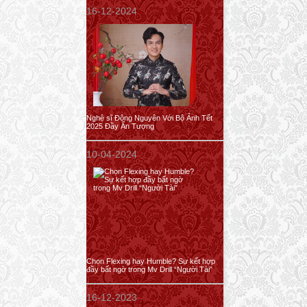
16-12-2024
Nghệ sĩ Đông Nguyên Với Bộ Ảnh Tết
2025 Đầy Ấn Tượng
10-04-2024
Chọn Flexing hay Humble? Sự kết hợp
đầy bất ngờ trong Mv Drill “Người Tài”
16-12-2023