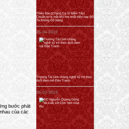
Thiên Bảo [Chàng Ca Sĩ Miền Tây]
Chuẩn bị ra mắt MV hot nhất hiện nay Độ
Ta Không Độ Nàng
25-04-2019
Trương Tài Linh chàng nghệ sỹ trẻ theo
đuổi đam mê Đàn Tranh
26-02-2019
hững bước phát
 nhau của các