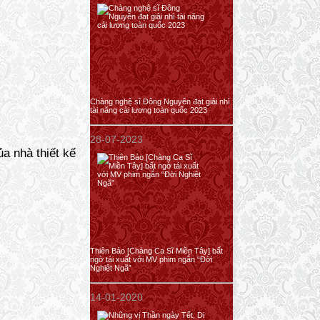
Chàng nghệ sĩ Đông Nguyên đạt giải nhì
tài năng cải lương toàn quốc 2023
28-07-2023
a nhà thiết kế
Thiên Bảo [Chàng Ca Sĩ Miền Tây] bất
ngờ tái xuất với MV phim ngắn “Đời
Nghiệt Ngã”
14-01-2020