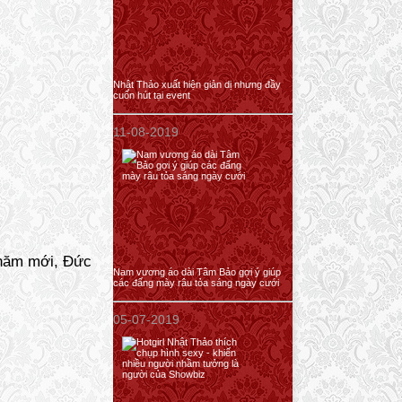
Nhật Thảo xuất hiện giản dị nhưng đầy
cuốn hút tại event
11-08-2019
g năm mới, Đức
Nam vương áo dài Tâm Bảo gợi ý giúp
các đấng mày râu tỏa sáng ngày cưới
05-07-2019