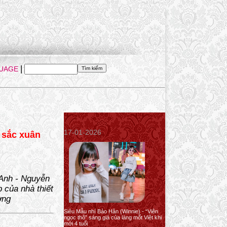
|
UAGE
17-01-2026
 sắc xuân
 Anh - Nguyễn
 của nhà thiết
ờng
Siêu Mẫu nhí Bảo Hân (Winnie) - “Viên
ngọc thô” sáng giá của làng mốt Việt khi
mới 4 tuổi