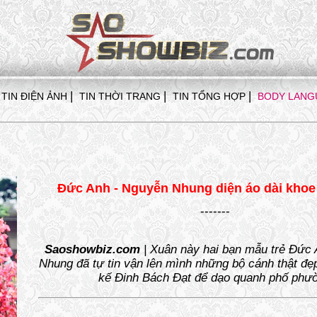
|
|
|
TIN ĐIỆN ẢNH
TIN THỜI TRANG
TIN TỔNG HỢP
BODY LANG
Đức Anh - Nguyễn Nhung diện áo dài khoe
-------
Saoshowbiz.com
| Xuân này hai bạn mẫu trẻ Đức
Nhung đã tự tin vận lên mình những bộ cánh thật đẹp
kế Đinh Bách Đạt để dạo quanh phố phư