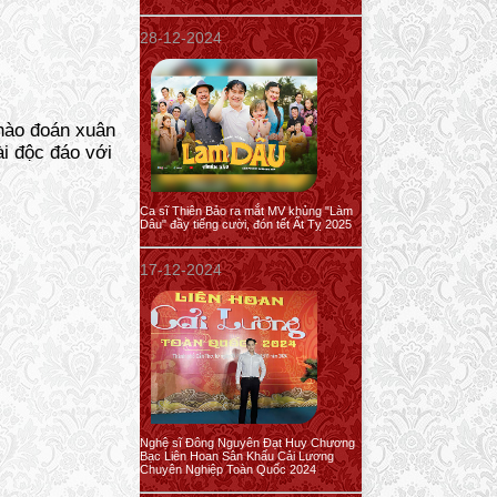
28-12-2024
hào đoán xuân
i độc đáo với
Ca sĩ Thiên Bảo ra mắt MV khủng "Làm
Dâu" đầy tiếng cười, đón tết Ất Tỵ 2025
17-12-2024
Nghệ sĩ Đông Nguyên Đạt Huy Chương
Bạc Liên Hoan Sân Khấu Cải Lương
Chuyên Nghiệp Toàn Quốc 2024