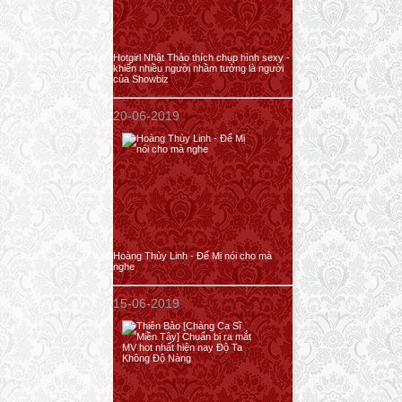
Hotgirl Nhật Thảo thích chụp hình sexy -
khiến nhiều người nhầm tưởng là người
của Showbiz
20-06-2019
Hoàng Thùy Linh - Để Mị nói cho mà
nghe
15-06-2019