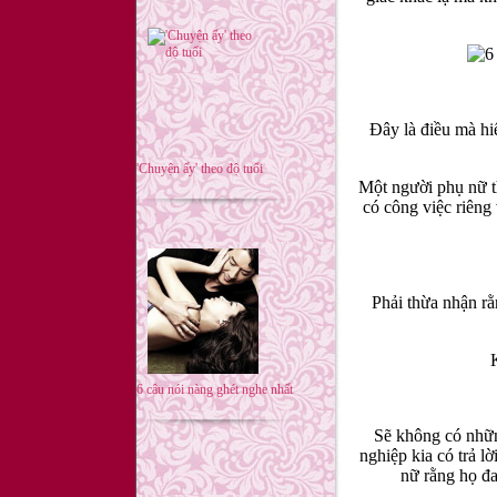
Đây là điều mà hi
'Chuyện ấy' theo độ tuổi
Một người phụ nữ th
có công việc riêng
Phải thừa nhận rằ
6 câu nói nàng ghét nghe nhất
Sẽ không có nhữn
nghiệp kia có trả 
nữ rằng họ đa