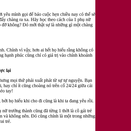
i yêu mình gọi để báo cuộc hẹn chiều nay có thể sẽ
 đẩy chàng ra xa. Hãy học theo cách của 1 phụ nữ
úp đỡ không? Đó mới thật sự là những gì một chàng
nh. Chính vì vậy, hơn ai hết họ hiểu rằng không có
ng hạnh phúc cũng chỉ có giá trị vào chính khoảnh
ợc lại
nhưng mọi thứ phải xuất phát từ sự tự nguyện. Bạn
 hay chí ít cũng choàng nó trên cổ 24/24 giữa cái
éo tay!
bởi họ hiểu khi cho đi cũng là khi ta đang yêu rồi.
nữ trưởng thành cũng đã từng 1 thời là cô gái trẻ
nên và không nên. Đó cũng chính là một trong những
ai trẻ.