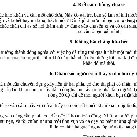
4. Biết cảm thông, chia sẻ
c khó khăn và cần một chỗ dựa. Này cô gái trẻ, bạn sẽ làm gì khi ngườ
ận và la hét hay im lặng, trách móc? Dù là gì đi nữa thì bạn cũng đang
 chắc chắn chị ấy sẽ hỏi thăm anh ấy đang gặp chuyện gì và có cần gi
trai cần ở bạn gái mình.
5. Không bắt chàng hứa hẹn
rưởng thành đồng nghĩa với việc họ đã từng trải qua ít nhất một mối tì
nh cảm của con người là thứ khó nắm bắt nhất nên những lời hứa khi đa
khắc đó mà thôi.
6. Chăm sóc người yêu thay vì đòi hỏi ngư
 là một câu chuyện dựng xây nên từ hai phía, có cho thì phải có nhận, 
g hồ đan khăn cho anh ấy đâu có nghĩa anh ấy cũng phải làm ngược lại,
nóng 30 độ chỉ để mọi người khen bạn thật kh
tế sẽ vẫn cảm thấy vui dù anh ấy có đem cất chiếc khăn kia trong tủ đồ, 
ng yêu cũng cần phải học, điều đó là hoàn toàn đúng. Những người phụ 
như bạn, và rồi chính những mối tình vụn vỡ đã dạy họ biết những gì 
lí do có thể “hạ gục” ngay tắp lự một chàng tr