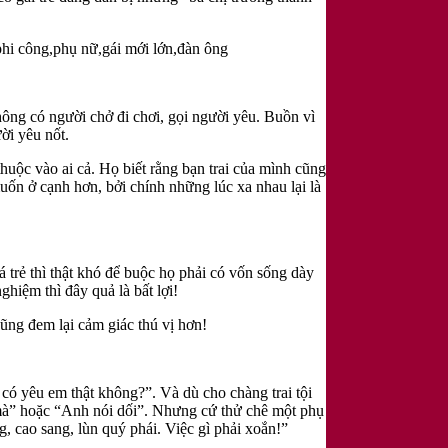
hông có người chở đi chơi, gọi người yêu. Buồn vì
ời yêu nốt.
uộc vào ai cả. Họ biết rằng bạn trai của mình cũng
uốn ở cạnh hơn, bởi chính những lúc xa nhau lại là
á trẻ thì thật khó để buộc họ phải có vốn sống dày
hiệm thì đây quả là bất lợi!
ũng đem lại cảm giác thú vị hơn!
ó yêu em thật không?”. Và dù cho chàng trai tội
y mà” hoặc “Anh nói dối”. Nhưng cứ thử chê một phụ
, cao sang, lùn quý phái. Việc gì phải xoắn!”