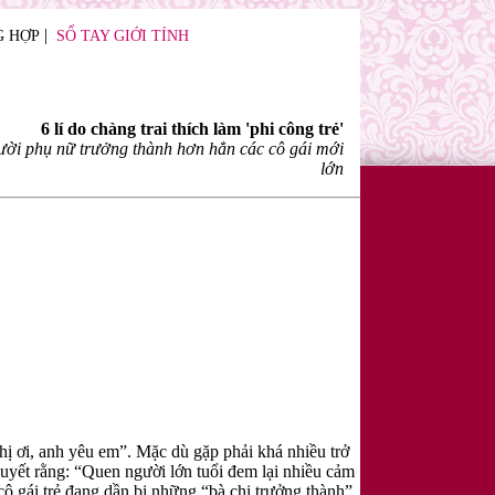
|
G HỢP
SỔ TAY GIỚI TÍNH
6 lí do chàng trai thích làm 'phi công trẻ'
gười phụ nữ trưởng thành hơn hẳn các cô gái mới
lớn
hị ơi, anh yêu em”. Mặc dù gặp phải khá nhiều trở
 quyết rằng: “Quen người lớn tuổi đem lại nhiều cảm
cô gái trẻ đang dần bị những “bà chị trưởng thành”