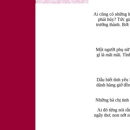
Ai cũng có những lú
phải hủy? Tức gi
trưởng thành. Bởi
Một người phụ nữ t
gì là mãi mãi. Tì
Dẫu biết tình yêu
dành hàng giờ đồn
Những bà chị tinh 
Ai đó từng nói rằ
ngây thơ, non nớt 