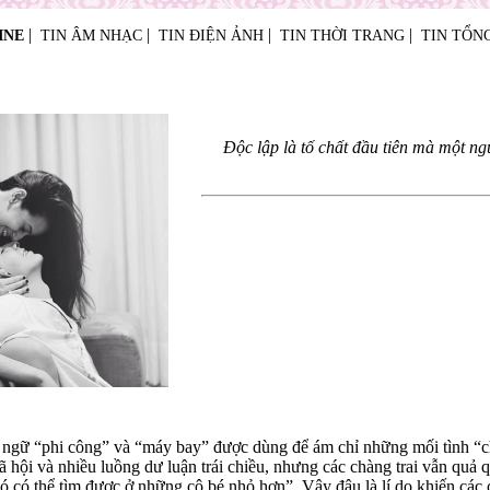
|
|
|
|
INE
TIN ÂM NHẠC
TIN ĐIỆN ẢNH
TIN THỜI TRANG
TIN TỔN
Độc lập là tố chất đầu tiên mà một n
ật ngữ “phi công” và “máy bay” được dùng để ám chỉ những mối tình “c
xã hội và nhiều luồng dư luận trái chiều, nhưng các chàng trai vẫn quả
ó có thể tìm được ở những cô bé nhỏ hơn”. Vậy đâu là lí do khiến các 