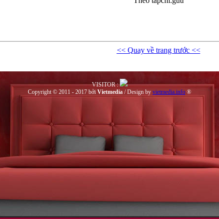
Theo tapchi.guu
<< Quay về trang trước <<
VISITOR :
Copyright © 2011 - 2017 bởi
Vietmedia
/ Design by
vietmedia.info
®