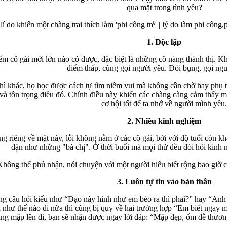
qua mặt trong tình yêu?
1. Độc lập
ếm cô gái mới lớn nào có được, đặc biệt là những cô nàng thành thị. K
điểm thấp, cũng gọi người yêu. Đói bụng, gọi ngư
ì khác, họ học được cách tự tìm niềm vui mà không cần chờ hay phụ th
 và tôn trọng điều đó. Chính điều này khiến các chàng càng cảm thấy m
cơ hội tốt để ta nhớ về người mình yêu.
2. Nhiều kinh nghiệm
ng riêng về mặt này, lỗi không nằm ở các cô gái, bởi với độ tuổi còn kh
dặn như những "bà chị". Ở thời buổi mà mọi thứ đều đòi hỏi kinh ng
Không thể phủ nhận, nói chuyện với một người hiểu biết rộng bao giờ c
3. Luôn tự tin vào bản thân
g câu hỏi kiểu như “Dạo này hình như em béo ra thì phải?” hay “Anh c
lời như thế nào đi nữa thì cũng bị quy về hai trường hợp “Em biết nga
ng mập lên đi, bạn sẽ nhận được ngay lời đáp: “Mập đẹp, ốm dễ thương