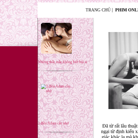
|
TRANG CHỦ
PHIM ONL
Những thắc mắc không biết hỏi ai
3 điều Adam cần nhớ
Đã từ rất lâu thu
ngại từ định kiến 
giác khác lạ mà kh