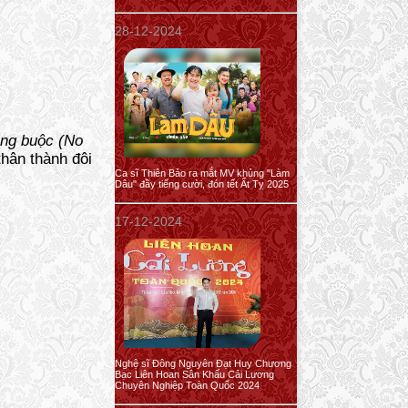
28-12-2024
àng buộc (No
hân thành đôi
Ca sĩ Thiên Bảo ra mắt MV khủng "Làm
Dâu" đầy tiếng cười, đón tết Ất Tỵ 2025
17-12-2024
Nghệ sĩ Đông Nguyên Đạt Huy Chương
Bạc Liên Hoan Sân Khấu Cải Lương
Chuyên Nghiệp Toàn Quốc 2024