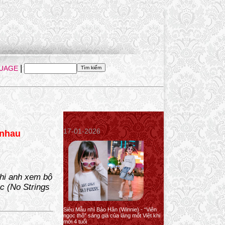
|
UAGE
17-01-2026
 nhau
khi anh xem bộ
c (No Strings
Siêu Mẫu nhí Bảo Hân (Winnie) - “Viên
ngọc thô” sáng giá của làng mốt Việt khi
mới 4 tuổi