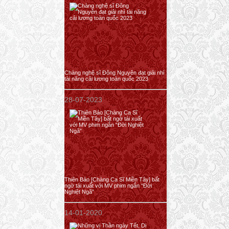
Chàng nghệ sĩ Đông Nguyên đạt giải nhì
tài năng cải lương toàn quốc 2023
28-07-2023
Thiên Bảo [Chàng Ca Sĩ Miền Tây] bất
ngờ tái xuất với MV phim ngắn “Đời
Nghiệt Ngã”
14-01-2020