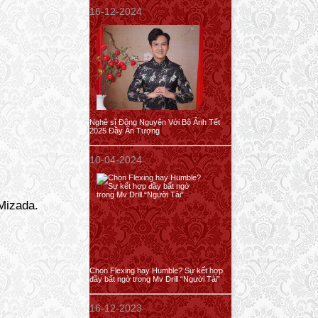
16-12-2024
Nghệ sĩ Đông Nguyên Với Bộ Ảnh Tết
2025 Đầy Ấn Tượng
10-04-2024
Mizada.
Chọn Flexing hay Humble? Sự kết hợp
đầy bất ngờ trong Mv Drill “Người Tài”
16-12-2023