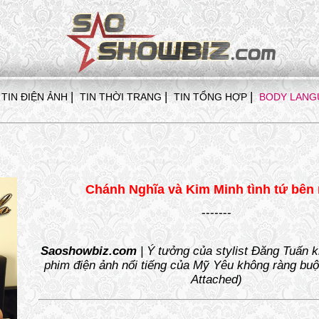
|
|
|
TIN ĐIỆN ẢNH
TIN THỜI TRANG
TIN TỔNG HỢP
BODY LANG
Chánh Nghĩa và Kim Minh tình tứ bên
-------
Saoshowbiz.com
| Ý tưởng của stylist Đăng Tuấn 
phim điện ảnh nổi tiếng của Mỹ Yêu không ràng buộ
Attached)