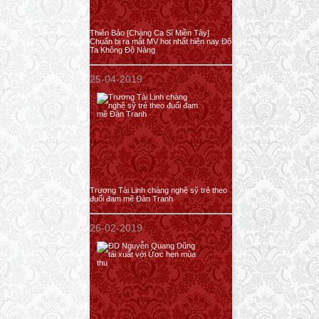
Thiên Bảo [Chàng Ca Sĩ Miền Tây]
Chuẩn bị ra mắt MV hot nhất hiện nay Độ
Ta Không Độ Nàng
25-04-2019
Trương Tài Linh chàng nghệ sỹ trẻ theo
đuổi đam mê Đàn Tranh
26-02-2019