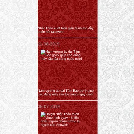
Nhật Thảo xuất hiện giản dị nhưng đầy
cuốn hút tại event
11-08-2019
Nam vương áo dài Tâm Bảo gợi ý giúp
các đấng mày râu tỏa sáng ngày cưới
05-07-2019