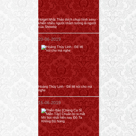
Hotgirl Nhật Thảo thích chụp hình sexy -
khiến nhiều người nhầm tưởng là người
của Showbiz
20-06-2019
Hoàng Thùy Linh - Để Mị nói cho mà
nghe
15-06-2019